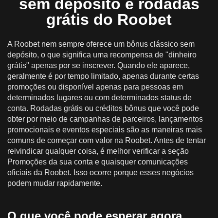
sem depósito e rodadas
grátis do Roobet
A Roobet nem sempre oferece um bônus clássico sem
depósito, o que significa uma recompensa de "dinheiro
grátis" apenas por se inscrever. Quando ele aparece,
geralmente é por tempo limitado, apenas durante certas
promoções ou disponível apenas para pessoas em
determinados lugares ou com determinados status de
conta. Rodadas grátis ou créditos bônus que você pode
obter por meio de campanhas de parceiros, lançamentos
promocionais e eventos especiais são as maneiras mais
comuns de começar com valor na Roobet. Antes de tentar
reivindicar qualquer coisa, é melhor verificar a seção
Promoções da sua conta e quaisquer comunicações
oficiais da Roobet. Isso ocorre porque esses negócios
podem mudar rapidamente.
O que você pode esperar agora