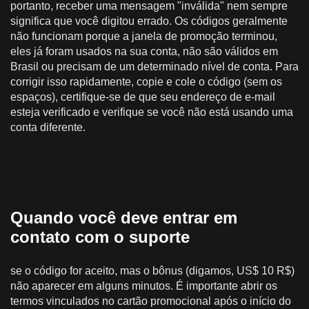
portanto, receber uma mensagem "inválida" nem sempre
significa que você digitou errado. Os códigos geralmente
não funcionam porque a janela de promoção terminou,
eles já foram usados na sua conta, não são válidos em
Brasil ou precisam de um determinado nível de conta. Para
corrigir isso rapidamente, copie e cole o código (sem os
espaços), certifique-se de que seu endereço de e-mail
esteja verificado e verifique se você não está usando uma
conta diferente.
Quando você deve entrar em
contato com o suporte
se o código for aceito, mas o bônus (digamos, US$ 10 R$)
não aparecer em alguns minutos. É importante abrir os
termos vinculados no cartão promocional após o início do