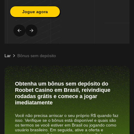
Jogue agora
Lar
Bônus sem depósito
Obtenha um bônus sem depósito do
Roobet Casino em Brasil, reivindique
rodadas grátis e comece a jogar
imediatamente
Você não precisa arriscar o seu próprio R$ quando faz
isso. Verifique se o bônus está disponível e quais são
os termos se você estiver em Brasil ou jogando como
usuário brasileiro. Em seguida, ative a oferta e