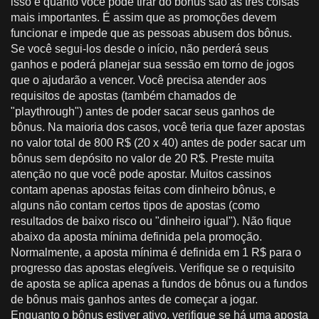
isso e quanto você pode tirar do bônus são as três coisas
mais importantes. É assim que as promoções devem
funcionar e impede que as pessoas abusem dos bônus.
Se você segui-los desde o início, não perderá seus
ganhos e poderá planejar sua sessão em torno de jogos
que o ajudarão a vencer. Você precisa atender aos
requisitos de apostas (também chamados de
"playthrough") antes de poder sacar seus ganhos de
bônus. Na maioria dos casos, você teria que fazer apostas
no valor total de 800 R$ (20 x 40) antes de poder sacar um
bônus sem depósito no valor de 20 R$. Preste muita
atenção no que você pode apostar. Muitos cassinos
contam apenas apostas feitas com dinheiro bônus, e
alguns não contam certos tipos de apostas (como
resultados de baixo risco ou "dinheiro igual"). Não fique
abaixo da aposta mínima definida pela promoção.
Normalmente, a aposta mínima é definida em 1 R$ para o
progresso das apostas elegíveis. Verifique se o requisito
de aposta se aplica apenas a fundos de bônus ou a fundos
de bônus mais ganhos antes de começar a jogar.
Enquanto o bônus estiver ativo, verifique se há uma aposta