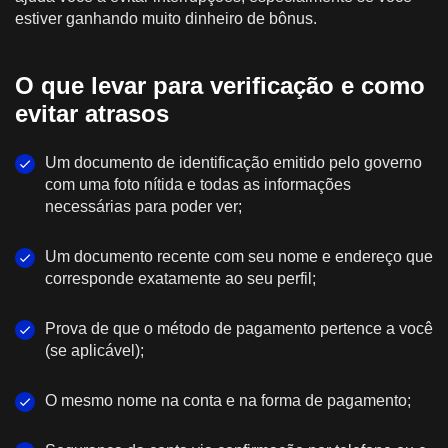
estiver ganhando muito dinheiro de bônus.
O que levar para verificação e como
evitar atrasos
Um documento de identificação emitido pelo governo
com uma foto nítida e todas as informações
necessárias para poder ver;
Um documento recente com seu nome e endereço que
corresponde exatamente ao seu perfil;
Prova de que o método de pagamento pertence a você
(se aplicável);
O mesmo nome na conta e na forma de pagamento;