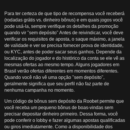
Para ter certeza de que tipo de recompensa você receberá
(rodadas grátis vs. dinheiro bônus) e em quais jogos você
pode usá-la, sempre verifique os detalhes da promoção
quando vir "sem depósito" Antes de reivindicar, você deve
verificar os requisitos de aposta, o saque máximo, a janela
de validade e ver se precisa fornecer prova de identidade,
ou KYC, antes de poder sacar seus ganhos. Depende da
localização do jogador e do histórico da conta se ele vê as
mesmas ofertas ao mesmo tempo. Alguns jogadores em
Brasil verão ofertas diferentes em momentos diferentes.
Quando você não vê uma opção "sem depósito",
geralmente significa que seu perfil não faz parte de
nenhuma campanha no momento.
Um código de bônus sem depósito da Roobet permite que
você receba um pequeno bônus de boas-vindas sem
precisar depositar dinheiro primeiro. Dessa forma, você
pode conferir o lobby e fazer algumas apostas qualificadas
ou giros imediatamente. Como a disponibilidade dos