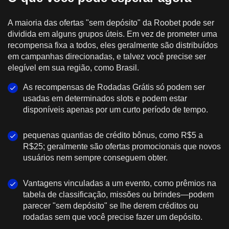
A maioria das ofertas "sem depósito" da Roobet pode ser
dividida em alguns grupos úteis. Em vez de prometer uma
recompensa fixa a todos, eles geralmente são distribuídos
em campanhas direcionadas, e talvez você precise ser
elegível em sua região, como Brasil.
As recompensas de Rodadas Grátis só podem ser
usadas em determinados slots e podem estar
disponíveis apenas por um curto período de tempo.
pequenas quantias de crédito bônus, como R$5 a
R$25; geralmente são ofertas promocionais que novos
usuários nem sempre conseguem obter.
Vantagens vinculadas a um evento, como prêmios na
tabela de classificação, missões ou brindes—podem
parecer "sem depósito" se lhe derem créditos ou
rodadas sem que você precise fazer um depósito.