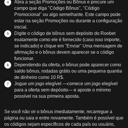
Abra a seção Promoções ou Bônus e procure um
campo que diga "Código Bônus", "Código
Promocional" ou algo semelhante. Este campo pode
estar na seção Promoções ou durante a configuração
inicial.
Digite o código de bônus sem depósito do Roobet
exatamente como ele é fornecido (caso isso importe,
se indicado) e clique em "Enviar" Uma mensagem de
afirmação e o bônus devem aparecer se o código
funcionar.
Dependendo da oferta, o bônus pode aparecer como
saldo bônus, rodadas grátis ou uma pequena quantia
de dinheiro como 10 R$.
Jogue um jogo elegível —comece um jogo elegível
para a oferta sem depósito— e aposte o mínimo
possível na sua primeira aposta.
Se você não vir o bônus imediatamente, recarregue a
página ou saia e entre novamente. Também é possível que
os códigos sejam específicos de cada país ou usuário,