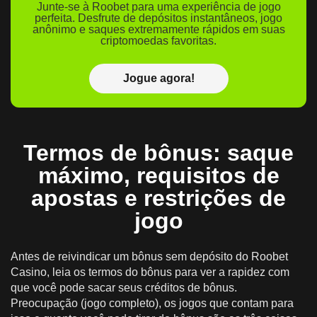
Junte-se à Roobet para uma experiência de jogo
perfeita. Desfrute de depósitos instantâneos, jogo
anônimo e saques extremamente rápidos em suas
criptomoedas favoritas.
Jogue agora!
Termos de bônus: saque
máximo, requisitos de
apostas e restrições de
jogo
Antes de reivindicar um bônus sem depósito do Roobet
Casino, leia os termos do bônus para ver a rapidez com
que você pode sacar seus créditos de bônus.
Preocupação (jogo completo), os jogos que contam para