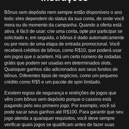
Bônus sem depósito nem sempre estão disponíveis o ano
todo; eles dependem do status da sua conta, de onde você
mora ou do momento da campanha. Quando a oferta está
ativa, é fácil de usar: crie uma conta, opte por participar se
solicitado e, em seguida, o bônus é dado automaticamente
ou por meio de uma etapa de entrada promocional. Você
receberá créditos de bônus, como R$10, que poderá usar
em jogos que o aceitem. Há um certo número de rodadas
grátis que podem ser usadas em determinados slots.
Quaisquer ganhos são adicionados aos seus fundos de
bônus. Diferentes tipos de negócios, como um pequeno
crédito como R$5 e um pacote de spin limitado.
Existem regras de segurança e restrições de jogos que
vêm com bônus sem depósito porque o cassino está
pagando pelo seu primeiro jogo. Por exemplo, você só
pode sacar seus ganhos até R$100. Para garantir que seu
jogo atenda a quaisquer requisitos, você deve sempre
verificar quais jogos se qualificam antes de fazer suas