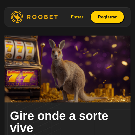
Entrar
Registrar
Gire onde a sorte
vive